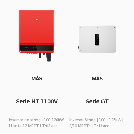
MÁS
MÁS
Serie HT 1100V
Serie GT
Inversor de string I 100-120kW
Inversor String | 100 - 125kW |
I Hasta 12 MPPT I Trifásico
8/10 MPPTs | Trifásico