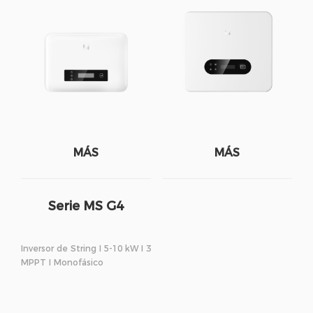
MÁS
MÁS
Serie MS G4
Inversor de String I 5-10 kW I 3
MPPT I Monofásico