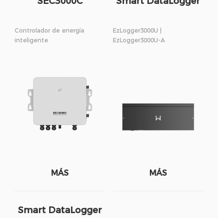
SEC3000C
Smart DataLogger
Controlador de energía
EzLogger3000U |
inteligente
EzLogger3000U-A
MÁS
MÁS
Smart DataLogger