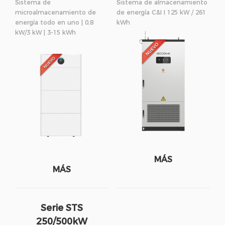
Sistema de
Sistema de almacenamiento
microalmacenamiento de
de energía C&I I 125 kW / 261
energía todo en uno | 0,8
kWh
kW/3 kW | 3-15 kWh
MÁS
MÁS
Serie STS
250/500kW