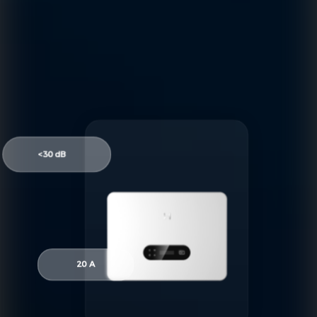
<30 dB
20 A