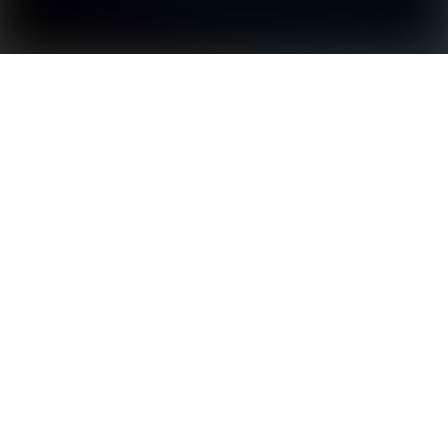
Opciones de diseño flexibles para maximizar el
rendimiento energético
La cuarta generación del inversor monofásicos MS de
GoodWe es la solución óptima para tejados
fotovoltaicos residenciales con diseños complejos.
Cuenta con tres MPPT, lo que permite un diseño más
flexible de las cadenas fotovoltaicas y una mayor
captación de energía. Con un
sobredimensionamiento FV del 200 %, una entrada
de 20 A por cadena y un bajo voltaje de arranque, el
MS G4 maximiza la generación incluso en
condiciones de poca luz solar. El MS G4 permite la
instalación paralela mixta con la serie DNS G4
mediante el módulo de comunicación inteligente
EzLink3000, lo que ofrece una ampliación del sistema