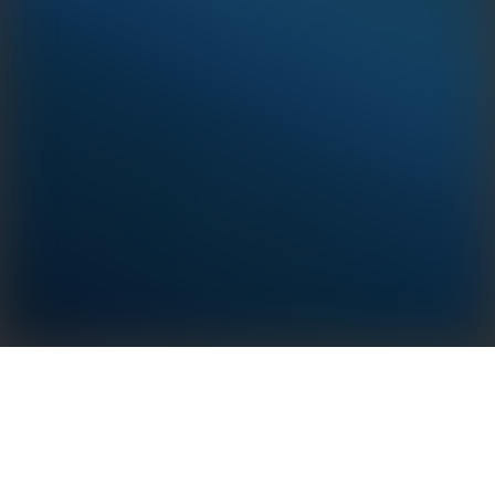
El Smart DataLogger EzLogger3000U de GoodWe
está diseñado para la adquisición de datos,
transmisión y conversión de protocolos en proyectos
fotovoltaicos de grandes plantas. En combinación