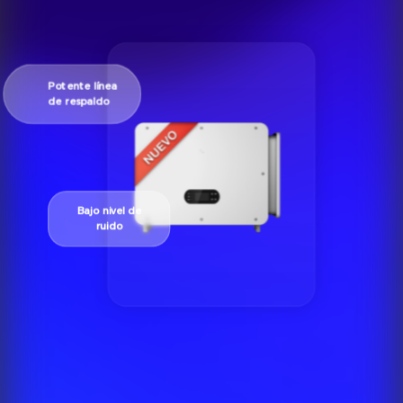
Potente línea
de respaldo
Bajo nivel de
ruido