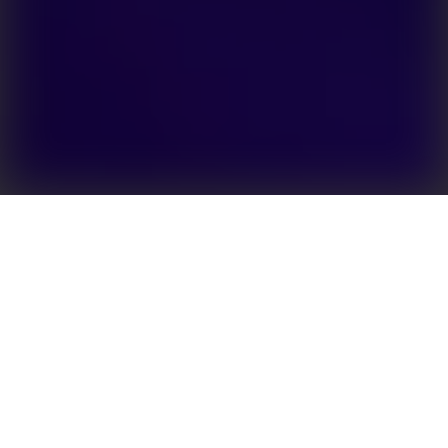
Rendimiento y flexibilidad optimizados para el
almacenamiento de energía C&I
Compacto pero potente, el inversor de la Serie ET de
80–100 kW amplía las soluciones C&I de GoodWe.
Admite modos inteligentes para autoconsumo,
limitación de picos, tarifas por tiempo de uso y
soporte a la red. Paralelizable para una fácil
ampliación, se combina perfectamente con la Serie
BAT: cada inversor ET puede conectarse hasta a