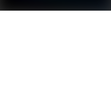
Inversor compacto y silencioso para hogares
modernos
El inversor XS G3, diseñado para obtener altos
rendimientos energéticos con un funcionamiento
silencioso, es un inversor solar ultrapequeño ideal
para sistemas fotovoltaicos residenciales. Puede
instalarse en el interior o exterior de la vivienda,
admite varios protocolos de integración en sistemas
Smart Home y es compatible con módulos de gran
potencia de hasta 16 A. Los accesorios GoodWe
pueden proporcionar funciones adicionales, como la
limitación de la exportación a red y la monitorización
del consumo las 24 horas del día.