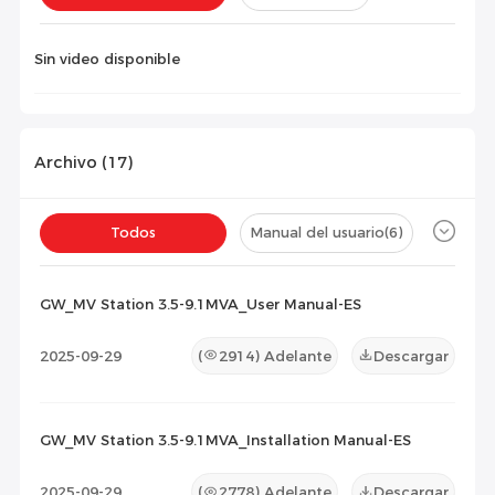
Instalación(
0
)
Configuración(
0
)
Sin video disponible
Archivo (
17
)
Todos
Manual del usuario
(6)
Ficha técnica
(11)
Certificado
(0)
GW_MV Station 3.5-9.1MVA_User Manual-ES
Lista de Compatibilidad
(0)
2025-09-29
(
2914
) Adelante
Descargar
Documento de Mantenimiento
(0)
Otros
(0)
GW_MV Station 3.5-9.1MVA_Installation Manual-ES
2025-09-29
(
2778
) Adelante
Descargar