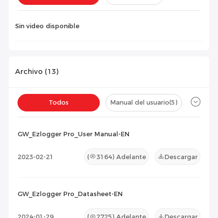
Instalación(
0
)
Configuración(
0
)
Sin video disponible
Archivo (
13
)
Todos
Manual del usuario
(5)
Ficha técnica
(7)
Certificado
(1)
GW_Ezlogger Pro_User Manual-EN
Lista de Compatibilidad
(0)
2023-02-21
(
3164
) Adelante
Descargar
Documento de Mantenimiento
(0)
Otros
(0)
GW_Ezlogger Pro_Datasheet-EN
2024-01-29
(
2725
) Adelante
Descargar