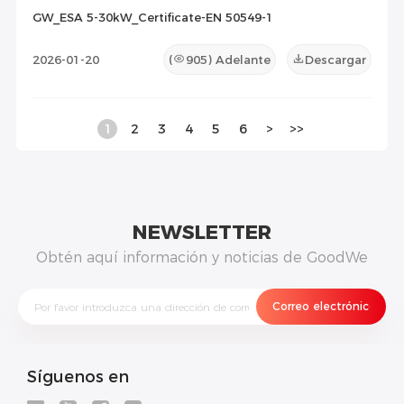
GW_ESA 5-30kW_Certificate-EN 50549-1
2026-01-20
(
905
) Adelante
Descargar
1
2
3
4
5
6
>
>>
NEWSLETTER
Obtén aquí información y noticias de GoodWe
Síguenos en