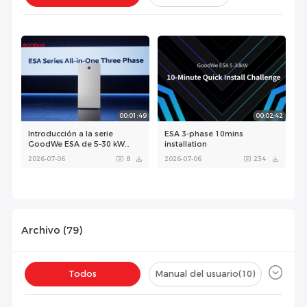
Instalación(
1
)
Configuración(
0
)
00:01:49
00:02:42
Introducción a la serie
ESA 3-phase 10mins
GoodWe ESA de 5–30 kW
installation
trifásica
2026-07-06
8
2026-07-06
234
Archivo (
79
)
00:08:34
Todos
Manual del usuario
(10)
GoodWe ESA 5-30kW
unboxing and installation
Ficha técnica
(23)
Certificado
(45)