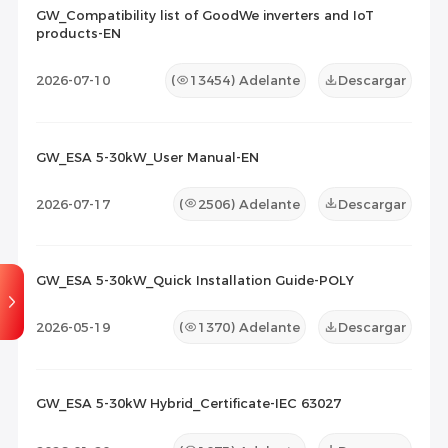
2026-07-23
107
GW_Compatibility list of GoodWe inverters and IoT
products-EN
Lista de Compatibilidad
(1)
2026-07-10
(
13454
) Adelante
Descargar
Documento de Mantenimiento
(0)
Otros
(0)
GW_ESA 5-30kW_User Manual-EN
2026-07-17
(
2506
) Adelante
Descargar
GW_ESA 5-30kW_Quick Installation Guide-POLY
2026-05-19
(
1370
) Adelante
Descargar
GW_ESA 5-30kW Hybrid_Certificate-IEC 63027