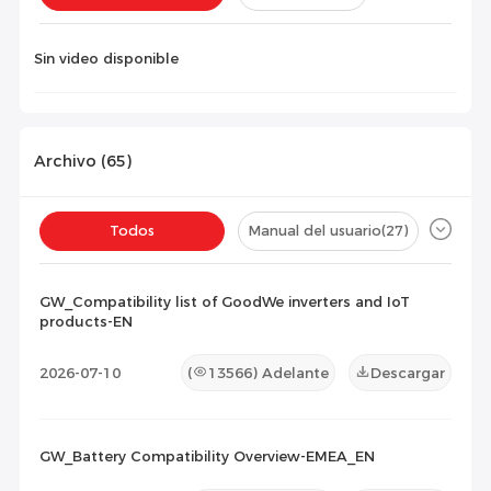
Instalación(
0
)
Configuración(
0
)
Sin video disponible
Archivo (
65
)
Todos
Manual del usuario
(27)
Ficha técnica
(21)
Certificado
(8)
GW_Compatibility list of GoodWe inverters and IoT
products-EN
Lista de Compatibilidad
(9)
2026-07-10
(
13566
) Adelante
Descargar
Documento de Mantenimiento
(0)
Otros
(0)
GW_Battery Compatibility Overview-EMEA_EN