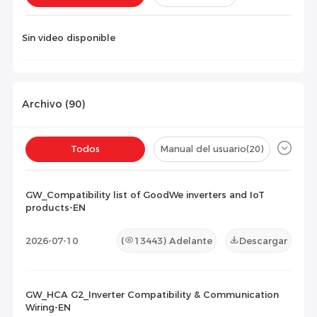
Instalación(
0
)
Configuración(
0
)
Sin video disponible
Archivo (
90
)
Todos
Manual del usuario
(20)
Ficha técnica
(10)
Certificado
(41)
GW_Compatibility list of GoodWe inverters and IoT
products-EN
Lista de Compatibilidad
(19)
2026-07-10
(
13443
) Adelante
Descargar
Documento de Mantenimiento
(0)
Otros
(0)
GW_HCA G2_Inverter Compatibility & Communication
Wiring-EN