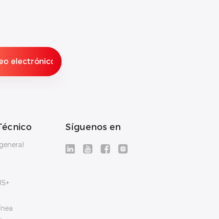
Técnico
Síguenos en
general
US+
ínea