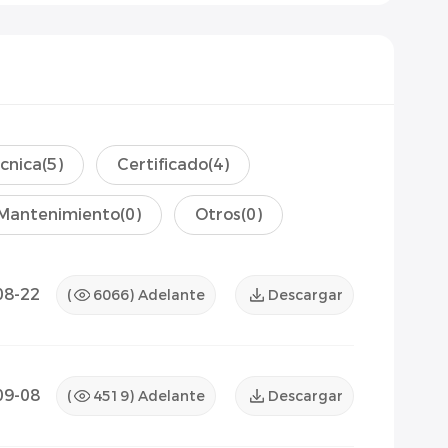
écnica
(5)
Certificado
(4)
Mantenimiento
(0)
Otros
(0)
08-22
(
6066
) Adelante
Descargar
09-08
(
4519
) Adelante
Descargar