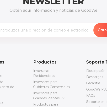
NEWSLETTER
Obtén aquí información y noticias de GoodWe
es
Productos
Soporte 
Inversores
Descripción 
es
Residenciales
Descargas
de
Inversores para
Garantía
iento de
Cubiertas Comerciales
GoodWe PL
Inversores para
FAQs
Grandes Plantas FV
Soporte en l
 e
Productos para