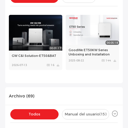
Instalación(
1
)
Configuración(
1
)
00:05:18
00:01:17
GoodWe ET50KW Series
Unboxing and Installation
GW C&I Solution-ET50&BAT
2025-08-22
144
2026-07-13
16
Archivo (
69
)
00:04:11
00:02:08
Todos
Manual del usuario
(15)
GoodWe Parallel Inverter
System of ET 50
GoodWe Three Phase Hybrid
Inverter ET50 Series
2025-08-22
144
Ficha técnica
(12)
Certificado
(33)