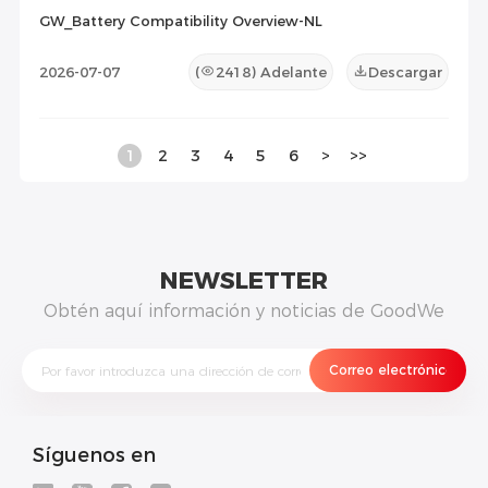
GW_Battery Compatibility Overview-NL
2026-07-07
(
2418
) Adelante
Descargar
1
2
3
4
5
6
>
>>
NEWSLETTER
Obtén aquí información y noticias de GoodWe
Síguenos en