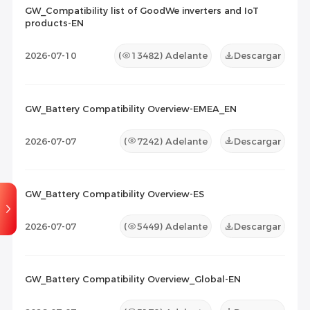
2026-07-14
12
GW_Compatibility list of GoodWe inverters and IoT
products-EN
Lista de Compatibilidad
(9)
2026-07-10
(
13482
) Adelante
Descargar
Documento de Mantenimiento
(0)
Otros
(0)
00:02:08
GW_Battery Compatibility Overview-EMEA_EN
GoodWe ET50-based C&I
GoodWe ET50 Series
ESS Solution
Configuration
2026-07-03
10
2026-07-07
(
7242
) Adelante
Descargar
2025-08-22
102
1
2
>
>>
GW_Battery Compatibility Overview-ES
2026-07-07
(
5449
) Adelante
Descargar
GW_Battery Compatibility Overview_Global-EN