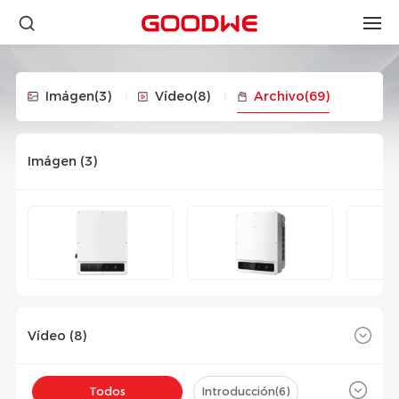
Imágen
(3)
Vídeo
(8)
Archivo
(69)
Imágen (
3
)
Vídeo (
8
)
Todos
Introducción(
6
)