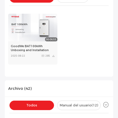
Instalación(
1
)
Configuración(
0
)
00:06:55
GoodWe BAT100kWh
Unboxing and Installation
2025-08-22
285
Archivo (
42
)
Todos
Manual del usuario
(12)
Ficha técnica
(12)
Certificado
(8)