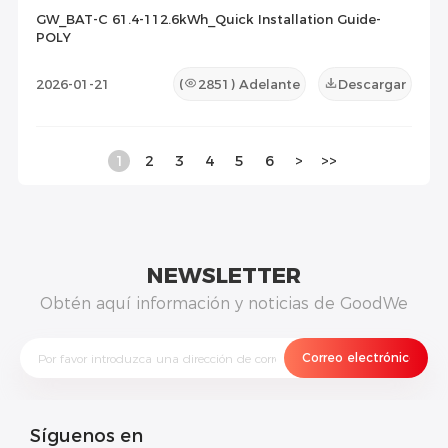
GW_BAT-C 61.4-112.6kWh_Quick Installation Guide-
POLY
2026-01-21
(
2851
) Adelante
Descargar
1
2
3
4
5
6
>
>>
NEWSLETTER
Obtén aquí información y noticias de GoodWe
Síguenos en