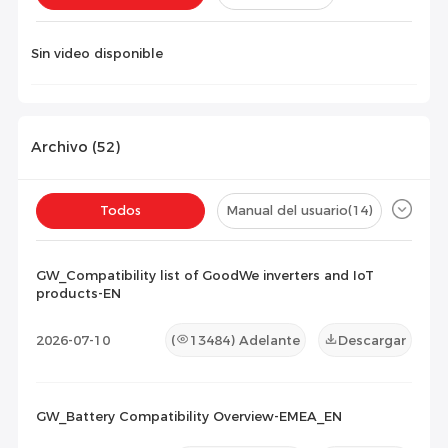
Instalación(
0
)
Configuración(
0
)
Sin video disponible
Archivo (
52
)
Todos
Manual del usuario
(14)
Ficha técnica
(9)
Certificado
(20)
GW_Compatibility list of GoodWe inverters and IoT
products-EN
Lista de Compatibilidad
(9)
2026-07-10
(
13484
) Adelante
Descargar
Documento de Mantenimiento
(0)
Otros
(0)
GW_Battery Compatibility Overview-EMEA_EN