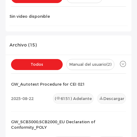
Instalación(
0
)
Configuración(
0
)
Sin video disponible
Archivo (
15
)
Todos
Manual del usuario
(2)
Ficha técnica
(10)
Certificado
(3)
GW_Autotest Procedure for CEI 021
Lista de Compatibilidad
(0)
2025-08-22
(
6151
) Adelante
Descargar
Documento de Mantenimiento
(0)
Otros
(0)
GW_SCB3000,SCB2000_EU Declaration of
Conformity_POLY