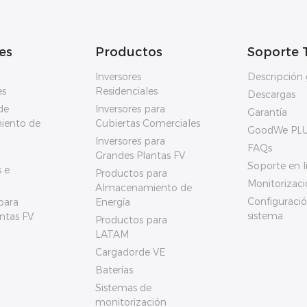
es
Productos
Soporte 
Inversores
Descripción 
es
Residenciales
Descargas
de
Inversores para
Garantía
iento de
Cubiertas Comerciales
GoodWe PL
Inversores para
FAQs
Grandes Plantas FV
Soporte en l
 e
Productos para
Monitorizaci
Almacenamiento de
Configuració
para
Energía
sistema
ntas FV
Productos para
LATAM
Cargadorde VE
Baterías
Sistemas de
monitorización