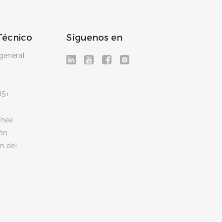
Técnico
Síguenos en
general
US+
ínea
ón
n del