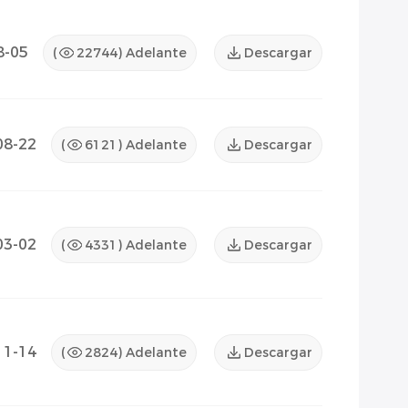
8-05
(
22744
) Adelante
Descargar
08-22
(
6121
) Adelante
Descargar
03-02
(
4331
) Adelante
Descargar
11-14
(
2824
) Adelante
Descargar