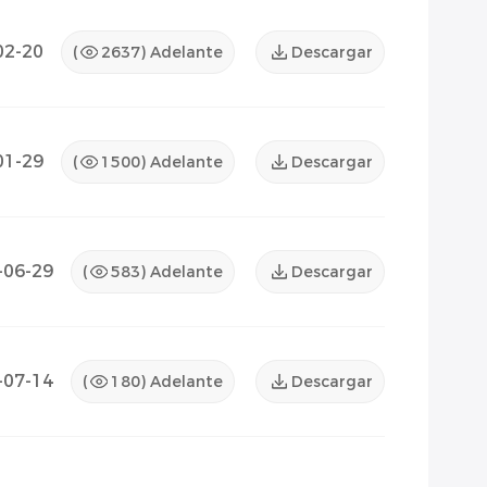
02-20
(
2637
) Adelante
Descargar
01-29
(
1500
) Adelante
Descargar
-06-29
(
583
) Adelante
Descargar
-07-14
(
180
) Adelante
Descargar