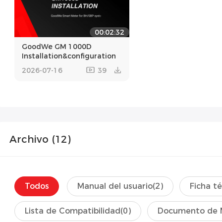
00:02:32
GoodWe GM 1000D
Installation&configuration
2026-07-16
39
Archivo (
12
)
Todos
Manual del usuario
(2)
Ficha t
Lista de Compatibilidad
(0)
Documento de 