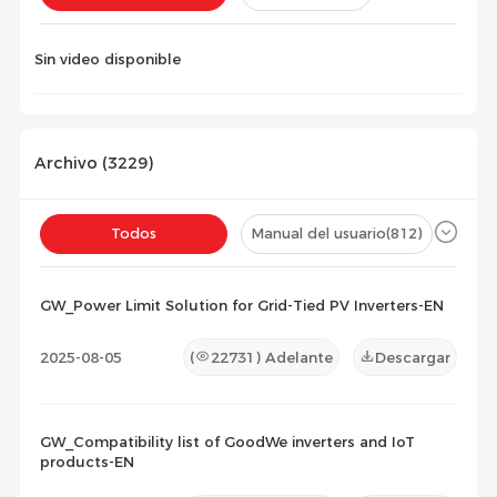
Instalación(
0
)
Configuración(
0
)
Sin video disponible
Archivo (
3229
)
Todos
Manual del usuario
(812)
Ficha técnica
(980)
Certificado
(1414)
GW_Power Limit Solution for Grid-Tied PV Inverters-EN
Lista de Compatibilidad
(19)
2025-08-05
(
22731
) Adelante
Descargar
Documento de Mantenimiento
(4)
Otros
(0)
GW_Compatibility list of GoodWe inverters and IoT
products-EN