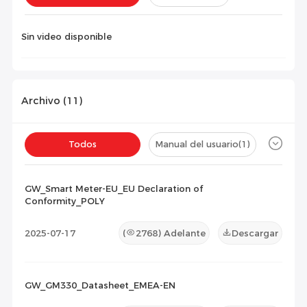
Instalación(
0
)
Configuración(
0
)
Sin video disponible
Archivo (
11
)
Todos
Manual del usuario
(1)
Ficha técnica
(7)
Certificado
(3)
GW_Smart Meter-EU_EU Declaration of
Conformity_POLY
Lista de Compatibilidad
(0)
2025-07-17
(
2768
) Adelante
Descargar
Documento de Mantenimiento
(0)
Otros
(0)
GW_GM330_Datasheet_EMEA-EN