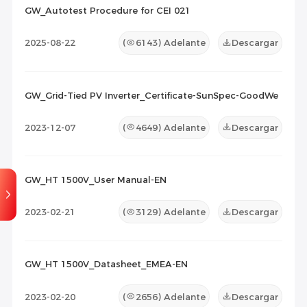
GW_Autotest Procedure for CEI 021
Lista de Compatibilidad
(0)
2025-08-22
(
6143
) Adelante
Descargar
Documento de Mantenimiento
(0)
Otros
(0)
GW_Grid-Tied PV Inverter_Certificate-SunSpec-GoodWe
2023-12-07
(
4649
) Adelante
Descargar
GW_HT 1500V_User Manual-EN
2023-02-21
(
3129
) Adelante
Descargar
GW_HT 1500V_Datasheet_EMEA-EN
2023-02-20
(
2656
) Adelante
Descargar