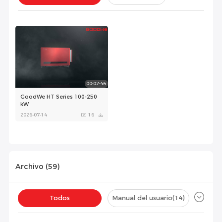
Instalación(
0
)
Configuración(
0
)
00:02:46
GoodWe HT Series 100-250
kW
2026-07-14
16
Archivo (
59
)
Todos
Manual del usuario
(14)
Ficha técnica
(13)
Certificado
(32)