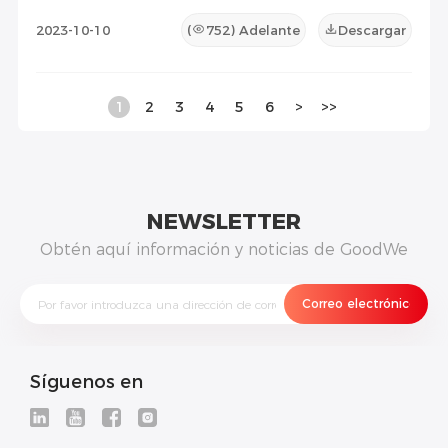
2023-10-10
(
752
) Adelante
Descargar
1
2
3
4
5
6
>
>>
NEWSLETTER
Obtén aquí información y noticias de GoodWe
Síguenos en