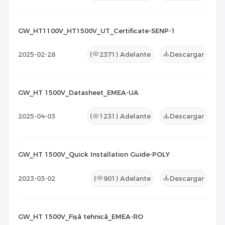
GW_HT1100V_HT1500V_UT_Certificate-SENP-1
2025-02-28
(
2371
) Adelante
Descargar
GW_HT 1500V_Datasheet_EMEA-UA
2025-04-03
(
1231
) Adelante
Descargar
GW_HT 1500V_Quick Installation Guide-POLY
2023-03-02
(
901
) Adelante
Descargar
GW_HT 1500V_Fișă tehnică_EMEA-RO