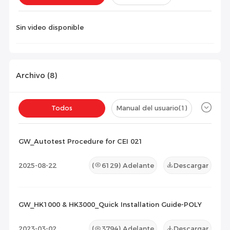
Instalación(
0
)
Configuración(
0
)
Sin video disponible
Archivo (
8
)
Todos
Manual del usuario
(1)
Ficha técnica
(3)
Certificado
(4)
GW_Autotest Procedure for CEI 021
Lista de Compatibilidad
(0)
2025-08-22
(
6129
) Adelante
Descargar
Documento de Mantenimiento
(0)
Otros
(0)
GW_HK1000 & HK3000_Quick Installation Guide-POLY
2023-03-02
(
3794
) Adelante
Descargar