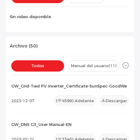
Instalación(
0
)
Configuración(
0
)
Sin video disponible
Archivo (
50
)
Todos
Manual del usuario
(11)
Ficha técnica
(13)
Certificado
(26)
GW_Grid-Tied PV Inverter_Certificate-SunSpec-GoodWe
Lista de Compatibilidad
(0)
2023-12-07
(
4599
) Adelante
Descargar
Documento de Mantenimiento
(0)
Otros
(0)
GW_DNS G3_User Manual-EN
2023-02-21
(
3340
) Adelante
Descargar