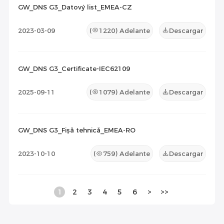
GW_DNS G3_Datový list_EMEA-CZ
2023-03-09
(
1220
) Adelante
Descargar
GW_DNS G3_Certificate-IEC62109
2025-09-11
(
1079
) Adelante
Descargar
GW_DNS G3_Fișă tehnică_EMEA-RO
2023-10-10
(
759
) Adelante
Descargar
1
2
3
4
5
6
>
>>