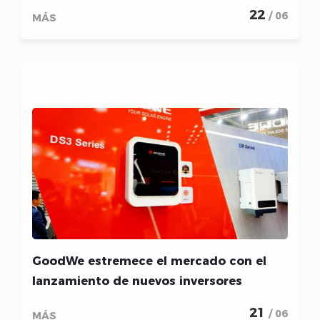
energía en el foro EES y Power2Drive
22
/ 06
MÁS
GoodWe estremece el mercado con el
lanzamiento de nuevos inversores
inteligentes y un sistema de gestión de
21
/ 06
MÁS