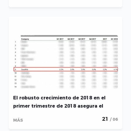
energía
El robusto crecimiento de 2018 en el
primer trimestre de 2018 asegura el
mercado mundial de inversores
21
/ 06
MÁS
fotovoltaicos del Top 10