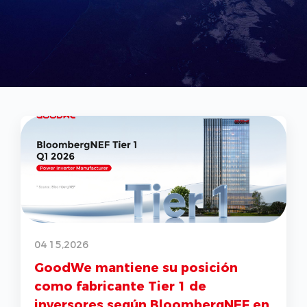
03 31,2026
GoodWe lanza en Ámsterdam el
primer sistema residencial All-in-
F en
One con certificación de bajo nivel