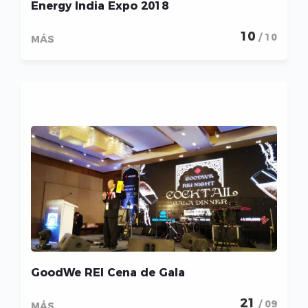
Energy India Expo 2018
10
/ 10
MÁS
GoodWe REI Cena de Gala
21
/ 09
MÁS