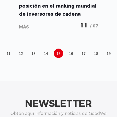
posición en el ranking mundial
de inversores de cadena
trifásicos
11
/ 07
MÁS
11
12
13
14
15
16
17
18
19
NEWSLETTER
Obtén aquí información y noticias de GoodWe