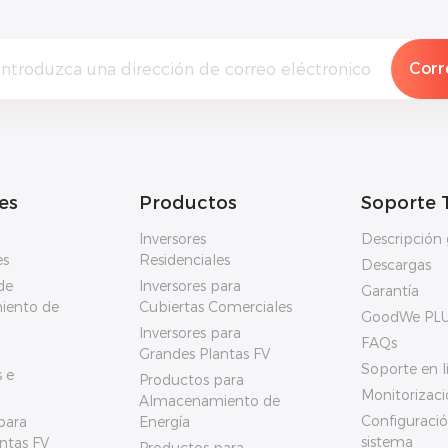
es
Productos
Soporte 
Inversores
Descripción 
es
Residenciales
Descargas
de
Inversores para
Garantía
iento de
Cubiertas Comerciales
GoodWe PL
Inversores para
FAQs
Grandes Plantas FV
Soporte en l
 e
Productos para
Monitorizaci
Almacenamiento de
Configuració
para
Energía
sistema
ntas FV