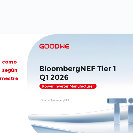
n como
s según
imestre