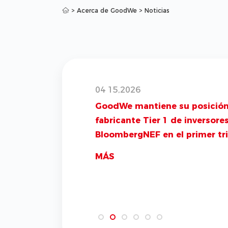
>
Acerca de GoodWe
>
Noticias
04 15,2026
GoodWe mantiene su posició
fabricante Tier 1 de inversore
BloombergNEF en el primer tr
de 2026
MÁS