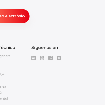
Técnico
Síguenos en
general
US+
ínea
ón
n del