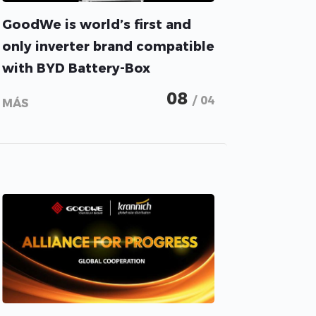
GoodWe is world’s first and
only inverter brand compatible
with BYD Battery-Box
Premium HVM: four storage
08
/ 04
MÁS
products now compatible