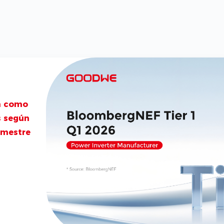
o
n
e