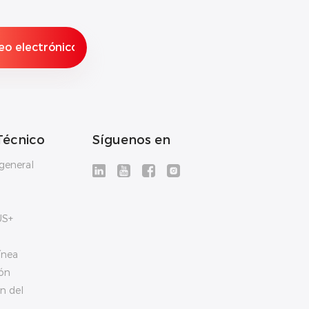
Técnico
Síguenos en
general
US+
ínea
ón
n del