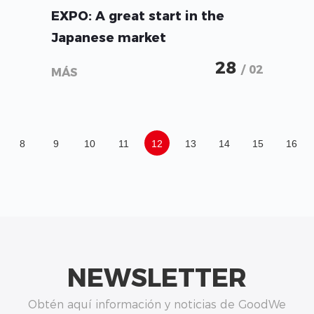
EXPO: A great start in the
Japanese market
28
/ 02
MÁS
8
9
10
11
12
13
14
15
16
NEWSLETTER
Obtén aquí información y noticias de GoodWe