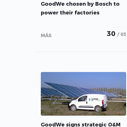
GoodWe chosen by Bosch to
power their factories
30
/ 03
MÁS
GoodWe signs strategic O&M