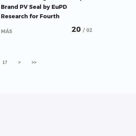
Brand PV Seal by EuPD
Research for Fourth
Consecutive Year
20
/ 02
MÁS
17
>
>>