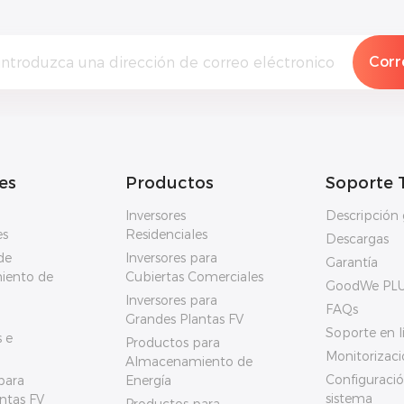
es
Productos
Soporte 
Inversores
Descripción 
es
Residenciales
Descargas
de
Inversores para
Garantía
iento de
Cubiertas Comerciales
GoodWe PL
Inversores para
FAQs
Grandes Plantas FV
Soporte en l
 e
Productos para
Monitorizaci
Almacenamiento de
Configuració
para
Energía
sistema
ntas FV