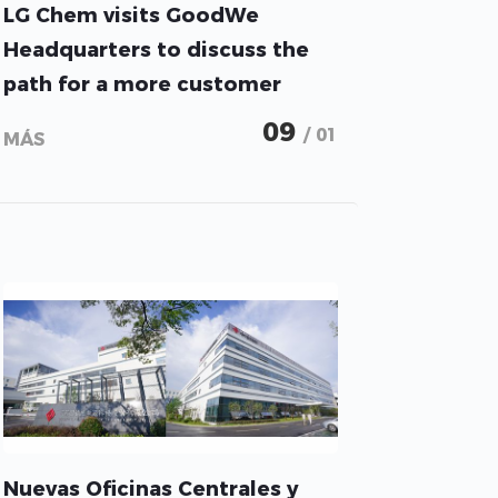
LG Chem visits GoodWe
Headquarters to discuss the
path for a more customer
centric photovoltaic ESS
09
/ 01
MÁS
package
Nuevas Oficinas Centrales y