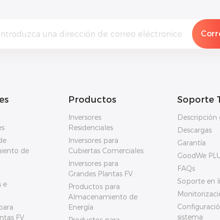
es
Productos
Soporte 
Inversores
Descripción 
es
Residenciales
Descargas
de
Inversores para
Garantía
iento de
Cubiertas Comerciales
GoodWe PL
Inversores para
FAQs
Grandes Plantas FV
Soporte en l
 e
Productos para
Monitorizaci
Almacenamiento de
Configuració
para
Energía
sistema
ntas FV