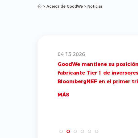
>
Acerca de GoodWe
>
Noticias
04 15,2026
GoodWe mantiene su posició
fabricante Tier 1 de inversore
BloombergNEF en el primer tr
de 2026
MÁS