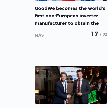
GoodWe becomes the world’s
first non-European inverter
manufacturer to obtain the
very demanding VDE-AR-N
17
/ 02
MÁS
4110-2018 compliance
certificate.