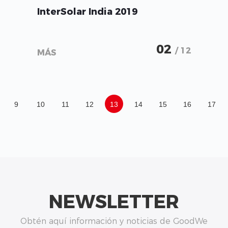
InterSolar India 2019
02
/ 12
MÁS
9
10
11
12
13
14
15
16
17
NEWSLETTER
Obtén aquí información y noticias de GoodWe