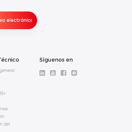
Técnico
Síguenos en
general
US+
ínea
ón
n del