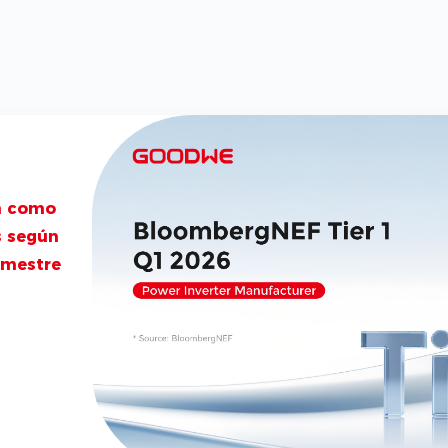
n como
s según
imestre