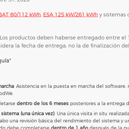
BAT 60/112 kWh
,
ESA 125 kW/261 kWh
y sistemas
 Los productos deben haberse entregado entre el 
dera la fecha de entrega, no la de finalización del
quía
*
marcha
: Asistencia en la puesta en marcha del software, 
oodWe.
letarse
dentro de los 6 meses
posteriores a la entrega 
 sistema (una única vez)
: Una única visita in situ realiz
a cabo una revisión básica del rendimiento del sistema y
tado debe completarse
dentro de 1 año
después de la pu