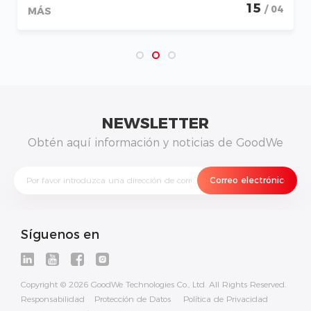
2026
15
/ 04
MÁS
NEWSLETTER
Obtén aquí información y noticias de GoodWe
Síguenos en
Copyright © 2026 GoodWe Technologies Co., Ltd. All Rights Reserved.
Responsabilidad
Protección de Datos
Política de Privacidad