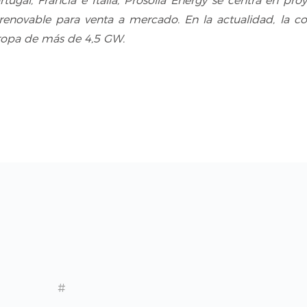
tugal, Francia e Italia, Prosolia Energy se centra en p
a renovable para venta a mercado. En la actualidad, la
uropa de más de 4,5 GW.
#