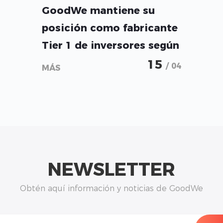
GoodWe mantiene su
posición como fabricante
Tier 1 de inversores según
BloombergNEF en el
15
/ 04
MÁS
primer trimestre de 2026
NEWSLETTER
Obtén aquí información y noticias de GoodWe