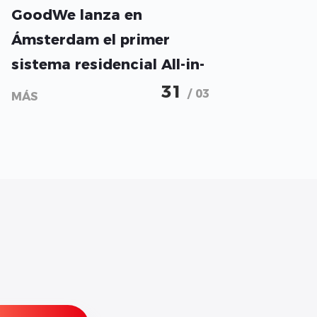
GoodWe lanza en
Ámsterdam el primer
sistema residencial All-in-
One con certificación de
31
/ 03
MÁS
bajo nivel sonoro