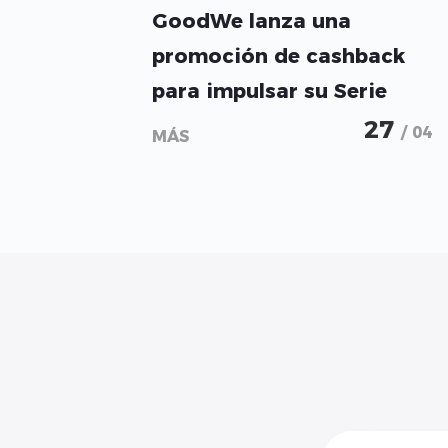
GoodWe lanza una
promoción de cashback
para impulsar su Serie
ESA de almacenamiento
27
/ 04
MÁS
residencial en Europa