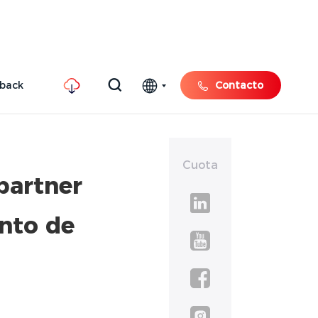
hback
Contacto
Cuota
partner
ento de