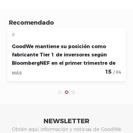
Recomendado
#
GoodWe mantiene su posición como
fabricante Tier 1 de inversores según
BloombergNEF en el primer trimestre de
2026
15
/ 04
MÁS
NEWSLETTER
Obtén aquí información y noticias de GoodWe