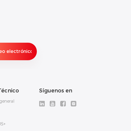
Técnico
Síguenos en
general
US+