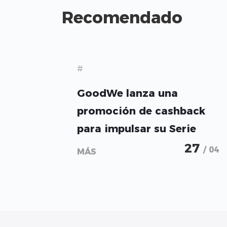
Recomendado
#
GoodWe lanza una
promoción de cashback
para impulsar su Serie
ESA de almacenamiento
27
/ 04
MÁS
residencial en Europa