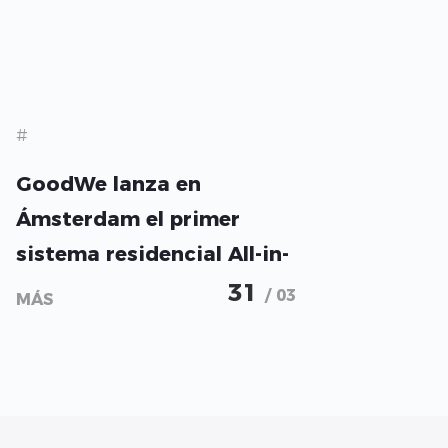
#
GoodWe lanza en
Ámsterdam el primer
sistema residencial All-in-
One con certificación de
31
/ 03
MÁS
bajo nivel sonoro