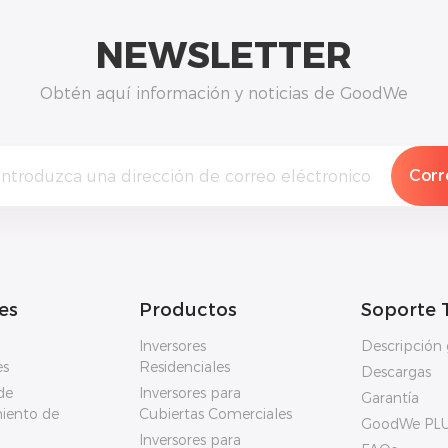
NEWSLETTER
Obtén aquí información y noticias de GoodWe
es
Productos
Soporte 
Inversores
Descripción 
es
Residenciales
Descargas
de
Inversores para
Garantía
iento de
Cubiertas Comerciales
GoodWe PL
Inversores para