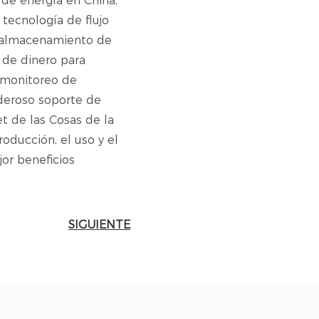
de energía en China,
ecnología de flujo
de almacenamiento de
 de dinero para
 monitoreo de
oderoso soporte de
t de las Cosas de la
roducción, el uso y el
jor beneficios
SIGUIENTE