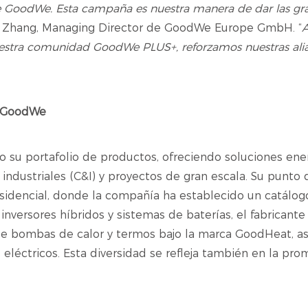
de GoodWe. Esta campaña es nuestra manera de dar las gra
ie Zhang, Managing Director de GoodWe Europe GmbH. “
A
uestra comunidad GoodWe PLUS+, reforzamos nuestras ali
e GoodWe
 su portafolio de productos, ofreciendo soluciones ener
industriales (C&I) y proyectos de gran escala. Su punto d
esidencial, donde la compañía ha establecido un catálog
nversores híbridos y sistemas de baterías, el fabricant
 de bombas de calor y termos bajo la marca GoodHeat, 
eléctricos. Esta diversidad se refleja también en la pr