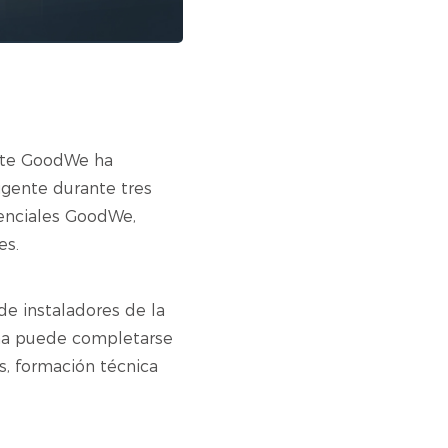
ente GoodWe ha
vigente durante tres
denciales GoodWe,
es.
e instaladores de la
rama puede completarse
s, formación técnica