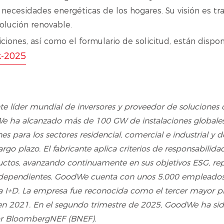
 necesidades energéticas de los hogares. Su visión es tr
volución renovable.
iones, así como el formulario de solicitud, están dispon
k-2025
 líder mundial de inversores y proveedor de soluciones de
We ha alcanzado más de 100 GW de instalaciones globale
para los sectores residencial, comercial e industrial y d
argo plazo. El fabricante aplica criterios de responsabilida
ductos, avanzando continuamente en sus objetivos ESG, re
s independientes. GoodWe cuenta con unos 5.000 empleado
 a I+D. La empresa fue reconocida como el tercer mayor 
en 2021. En el segundo trimestre de 2025, GoodWe ha si
por BloombergNEF (BNEF).