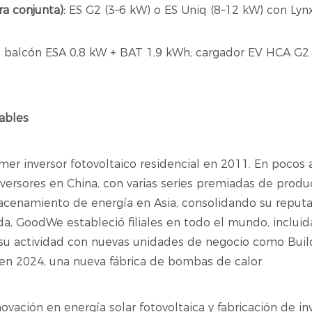
ra conjunta):
ES G2 (3–6 kW) o ES Uniq (8–12 kW) con Lyn
 balcón ESA 0,8 kW + BAT 1,9 kWh; cargador EV HCA G2 
ables
er inversor fotovoltaico residencial en 2011. En pocos 
inversores en China, con varias series premiadas de prod
lmacenamiento de energía en Asia, consolidando su repu
da, GoodWe estableció filiales en todo el mundo, inclui
 su actividad con nuevas unidades de negocio como Buil
 en 2024, una nueva fábrica de bombas de calor.
ación en energía solar fotovoltaica y fabricación de in