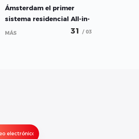
Ámsterdam el primer
sistema residencial All-in-
One con certificación de
31
/ 03
MÁS
bajo nivel sonoro