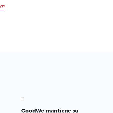
om
#
GoodWe mantiene su