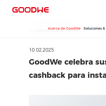
Acerca de GoodWe
Soluciones &
>
Acerca de GoodWe
>
Noticias
10 02,2025
GoodWe celebra su
cashback para inst