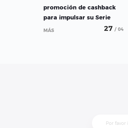
promoción de cashback
para impulsar su Serie
ESA de almacenamiento
27
/ 04
MÁS
residencial en Europa