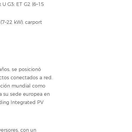
x U G3; ET G2 (6–15
(7–22 kW); carport
años, se posicionó
uctos conectados a red.
tación mundial como
da su sede europea en
ding Integrated PV
versores, con un