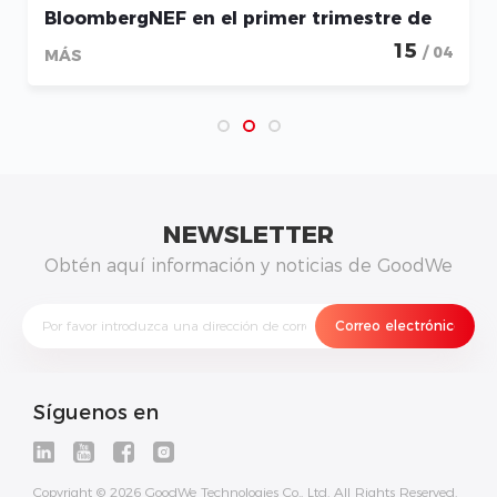
BloombergNEF en el primer trimestre de
2026
15
/ 04
MÁS
NEWSLETTER
Obtén aquí información y noticias de GoodWe
Síguenos en
Copyright © 2026 GoodWe Technologies Co., Ltd. All Rights Reserved.